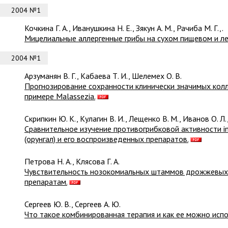
2004 №1
Кочкина Г. А., Иванушкина Н. Е., Зякун А. М., Рачиба М. Г.,.
Мицелиальные аллергенные грибы на сухом пищевом и ле
2004 №1
Арзуманян В. Г., Кабаева Т. И., Шелемех О. В.
Прогнозирование сохранности клинически значимых кол
примере Malassezia.
Скрипкин Ю. К., Кулагин В. И., Лещенко В. М., Иванов О. Л.,
Сравнительное изучение противогрибковой активности in
(орунгал) и его воспроизведенных препаратов.
Петрова Н. А., Клясова Г. А.
Чувствительность нозокомиальных штаммов дрожжевых 
препаратам.
Сергеев Ю. В., Сергеев А. Ю.
Что такое комбинированная терапия и как ее можно испо