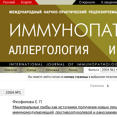
Русский
English
О журнале
К сведени
Выпуск
Новости
Статьи
Обложка
Поиск
Вы можете найти статью по
номеру страницы
в выбранном печатно
Страницы
1
2004 №1
Феофилова Е. П.
Мицелиальные грибы как источники получения новых лек
иммуномодулирующей, противоопухолевой и ранозаживл