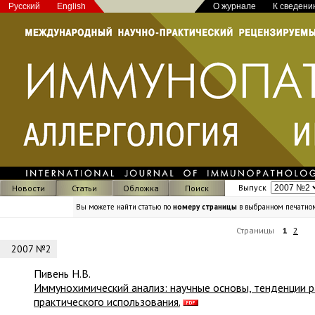
Русский
English
О журнале
К сведени
Выпуск
Новости
Статьи
Обложка
Поиск
Вы можете найти статью по
номеру страницы
в выбранном печатно
Страницы
1
2
2007 №2
Пивень Н.В.
Иммунохимический анализ: научные основы, тенденции 
практического использования.