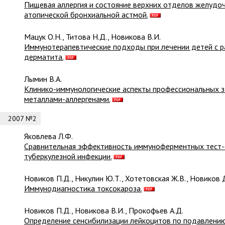
Пищевая аллергия и состояние верхних отделов желудоч
атопической бронхиальной астмой.
Мацук О.Н., Титова Н.Д., Новикова В.И.
Иммунотерапевтические подходы при лечении детей с р
дерматита.
Лымин В.А.
Клинико-иммунологические аспекты профессиональных з
металлами-аллергенами.
2007 №2
Яковлева Л.Ф.
Сравнительная эффективность иммуноферментных тест-
туберкулезной инфекции.
Новиков П.Д., Никулин Ю.Т., Хотетовская Ж.В., Новиков 
Иммунодиагностика токсокароза.
Новиков П.Д., Новикова В.И., Прокофьев А.Д.
Определение сенсибилизации лейкоцитов по подавлению