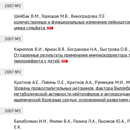
2007 №2
Шейбак В.М., Горецкая М.В., Виноградова Л.Е.
количественные и функциональные изменения лейкоцитов
цинка сульфата.
2007 №2
Кириллов В.И., Арион В.Я., Богданова Н.А., Быстрова О.В.,
Отдаленные результаты применения иммунокорректора т
пиелонефрита у детей.
2007 №2
Кратнов А.Е., Пивень О.Е., Кратнов А.А., Румянцев М.И., 
Уровень провоспалительных цитокинов, фактора Виллебр
метаболической активности нейтрофилов и антиоксидан
ишемической болезнью сердца, осложненной развитием 
2007 №2
Балаболкин И.И., Филин В.А., Разина Л.А., Лысиков Ю.А., 
Е.К.