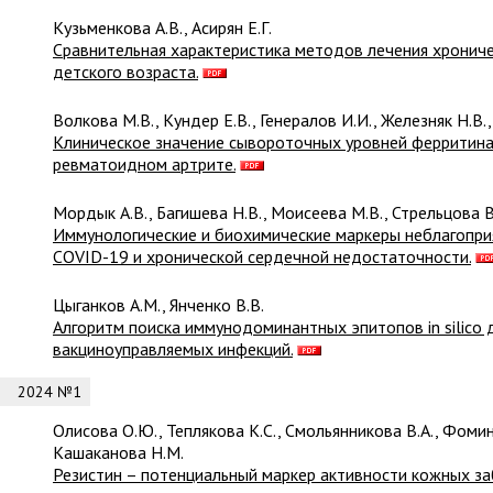
Кузьменкова А.В., Асирян Е.Г.
Сравнительная характеристика методов лечения хрониче
детского возраста.
Волкова М.В., Кундер Е.В., Генералов И.И., Железняк Н.В.,
Клиническое значение сывороточных уровней ферритина,
ревматоидном артрите.
Мордык А.В., Багишева Н.В., Моисеева М.В., Стрельцова В
Иммунологические и биохимические маркеры неблагопри
COVID-19 и хронической сердечной недостаточности.
Цыганков А.М., Янченко В.В.
Алгоритм поиска иммунодоминантных эпитопов in silico
вакциноуправляемых инфекций.
2024 №1
Олисова О.Ю., Теплякова К.С., Смольянникова В.А., Фомина
Кашаканова Н.М.
Резистин – потенциальный маркер активности кожных з