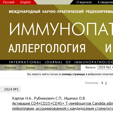
Русский
English
О журнале
К сведени
Выпуск
Новости
Статьи
Обложка
Поиск
Вы можете найти статью по
номеру страницы
в выбранном печатно
Страницы
1
2
2024 №1
Карпук Н.А., Рубникович С.П., Ищенко О.В.
Активация СD4+CD25+CD45+ Т-лимфоцитов Candida albican
лейкоплакии, ассоциированной с кандидозным стоматит