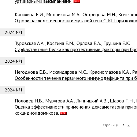
уртикарными высыпаниями.
Касихина Е.И., Медникова М.А., Острецова М.Н., Кочетко
О роли наследственности и мутаций гена С-KIT при кожн
2024 №1
Туровская А.А., Костина Е.М., Орлова Е.А., Трушина Е.Ю.
Сурфактантные белки как протективные факторы при бро
2024 №1
Негоднова Е.В., Искандярова М.С., Красноглазова К.А., Р
Особенности течения первичного иммунодефицита при бе
2024 №1
Половец Н.В., Муругова А.А., Липницкий А.В., Шаров Т.Н.,
Оценка эффективности применения дексаметазона при 
кокцидиоидомикоза.
Страницы
1
2