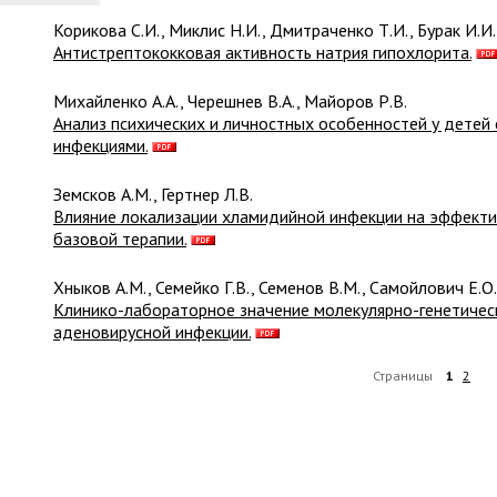
Корикова С.И., Миклис Н.И., Дмитраченко Т.И., Бурак И.И.
Антистрептококковая активность натрия гипохлорита.
Михайленко А.А., Черешнев В.А., Майоров Р.В.
Анализ психических и личностных особенностей у детей
инфекциями.
Земсков А.М., Гертнер Л.В.
Влияние локализации хламидийной инфекции на эффекти
базовой терапии.
Хныков А.М., Семейко Г.В., Семенов В.М., Самойлович Е.О.
Клинико-лабораторное значение молекулярно-генетичес
аденовирусной инфекции.
Страницы
1
2