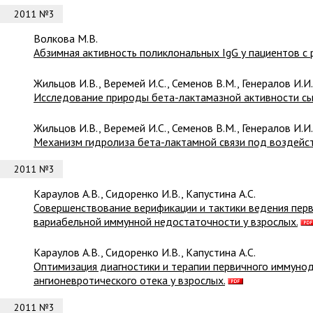
2011 №3
Волкова М.В.
Абзимная активность поликлональных IgG у пациентов с 
Жильцов И.В., Веремей И.С., Семенов В.М., Генералов И.И.
Исследование природы бета-лактамазной активности сы
Жильцов И.В., Веремей И.С., Семенов В.М., Генералов И.И.
Механизм гидролиза бета-лактамной связи под воздейс
2011 №3
Караулов А.В., Сидоренко И.В., Капустина А.С.
Совершенствование верификации и тактики ведения пе
вариабельной иммунной недостаточности у взрослых.
Караулов А.В., Сидоренко И.В., Капустина А.С.
Оптимизация диагностики и терапии первичного иммунод
ангионевротического отека у взрослых.
2011 №3