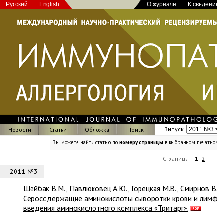
Русский
English
О журнале
К сведени
Выпуск
Новости
Статьи
Обложка
Поиск
Вы можете найти статью по
номеру страницы
в выбранном печатно
Страницы
1
2
2011 №3
Шейбак В.М., Павлюковец А.Ю., Горецкая М.В., Смирнов В
Серосодержащие аминокислоты сыворотки крови и лимф
введения аминокислотного комплекса «Тритарг».